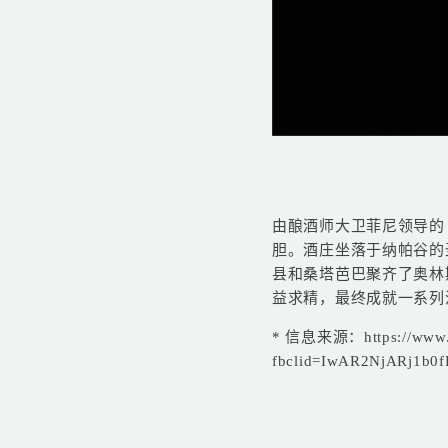
由酿酒师大卫菲尼领导的 奥
胆。酒庄坐落于纳帕谷的
县和桑塔芭巴聚齐了奥林
益求精，最终成就一系列
* 信息来源：
https://www
fbclid=IwAR2NjARj1b0f