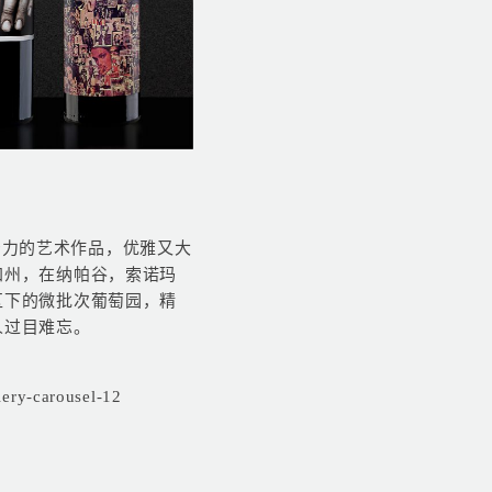
冲击力的艺术作品，优雅又大
加州，在纳帕谷，索诺玛
区下的微批次葡萄园，精
人过目难忘。
ry-carousel-12