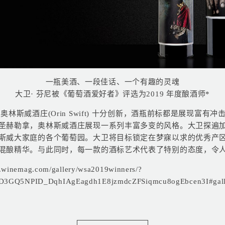
一瓶美酒、一段佳话、一个有趣的灵魂
大卫· 芬尼被《葡萄酒爱好者》评选为2019 年度酿酒师*
林斯威酒庄(Orin Swift) 十分创新，酒瓶前标都是展现富有
圣赫勒拿，奥林斯威酒庄展现一系列丰富多变的风格。大卫探遍
斯威大家庭的各个葡萄园。大卫将目标锁定在梦寐以求的优秀产
混酿精华。与此同时，每一款的酒标艺术代表了特别的态度，令
.winemag.com/gallery/wsa2019winners/?
D3GQ5NPID_DqhIAgEagdh1E8jzmdcZFSiqmcu8ogEbcen3I#galle